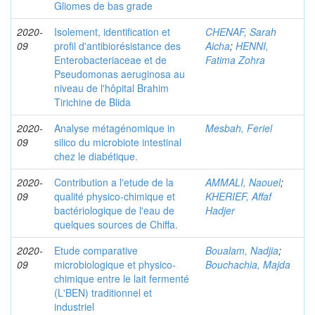
Gliomes de bas grade
2020-
Isolement, identification et
CHENAF, Sarah
09
profil d'antibiorésistance des
Aicha
;
HENNI,
Enterobacteriaceae et de
Fatima Zohra
Pseudomonas aeruginosa au
niveau de l'hôpital Brahim
Tirichine de Blida
2020-
Analyse métagénomique in
Mesbah, Feriel
09
silico du microbiote intestinal
chez le diabétique.
2020-
Contribution a l'etude de la
AMMALI, Naouel
;
09
qualité physico-chimique et
KHERIEF, Affaf
bactériologique de l'eau de
Hadjer
quelques sources de Chiffa.
2020-
Etude comparative
Boualam, Nadjia
;
09
microbiologique et physico-
Bouchachia, Majda
chimique entre le lait fermenté
(L'BEN) traditionnel et
industriel