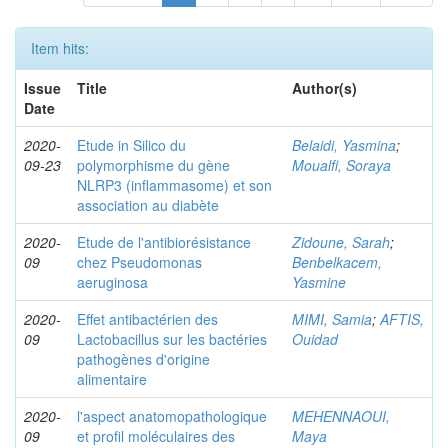
Item hits:
Issue
Title
Author(s)
Date
2020-
Etude in Silico du
Belaidi, Yasmina
;
09-23
polymorphisme du gène
Moualfi, Soraya
NLRP3 (inflammasome) et son
association au diabète
2020-
Etude de l'antibiorésistance
Zidoune, Sarah
;
09
chez Pseudomonas
Benbelkacem,
aeruginosa
Yasmine
2020-
Effet antibactérien des
MIMI, Samia
;
AFTIS,
09
Lactobacillus sur les bactéries
Ouidad
pathogènes d'origine
alimentaire
2020-
l'aspect anatomopathologique
MEHENNAOUI,
09
et profil moléculaires des
Maya