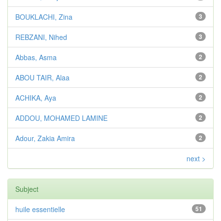
BOUKLACHI, Zina
3
REBZANI, Nihed
3
Abbas, Asma
2
ABOU TAIR, Alaa
2
ACHIKA, Aya
2
ADDOU, MOHAMED LAMINE
2
Adour, Zakia Amira
2
next >
Subject
huile essentielle
51