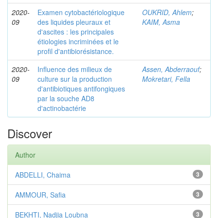
2020-
Examen cytobactériologique
OUKRID, Ahlem
;
09
des liquides pleuraux et
KAIM, Asma
d'ascites : les principales
étiologies incriminées et le
profil d'antibiorésistance.
2020-
Influence des milieux de
Assen, Abderraouf
;
09
culture sur la production
Mokretari, Fella
d'antibiotiques antifongiques
par la souche AD8
d'actinobactérie
Discover
Author
ABDELLI, Chaima
3
AMMOUR, Safia
3
BEKHTI, Nadjia Loubna
3