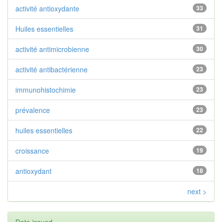
activité antioxydante
33
Huiles essentielles
31
activité antimicrobienne
30
activité antibactérienne
23
immunohistochimie
23
prévalence
23
huiles essentielles
22
croissance
19
antioxydant
18
next >