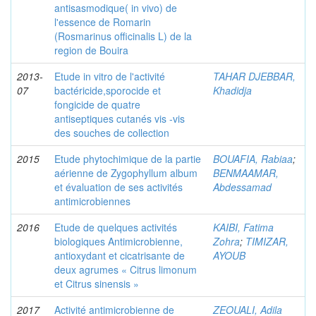
antisasmodique( in vivo) de
l'essence de Romarin
(Rosmarinus officinalis L) de la
region de Bouira
2013-
Etude in vitro de l'activité
TAHAR DJEBBAR,
07
bactéricide,sporocide et
Khadidja
fongicide de quatre
antiseptiques cutanés vis -vis
des souches de collection
2015
Etude phytochimique de la partie
BOUAFIA, Rabiaa
;
aérienne de Zygophyllum album
BENMAAMAR,
et évaluation de ses activités
Abdessamad
antimicrobiennes
2016
Etude de quelques activités
KAIBI, Fatima
biologiques Antimicrobienne,
Zohra
;
TIMIZAR,
antioxydant et cicatrisante de
AYOUB
deux agrumes « Citrus limonum
et Citrus sinensis »
2017
Activité antimicrobienne de
ZEOUALI, Adila