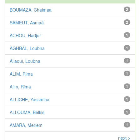
BOUMAZA, Chaimaa
2
SAMEUT, Asmaâ
2
ACHOU, Hadjer
1
AGHBAL, Loubna
1
Aliaoui, Loubna
1
ALIM, Rima
1
Alim, Rima
1
ALLICHE, Yassmina
1
ALLOUMA, Belkis
1
AMARA, Meriem
1
next >