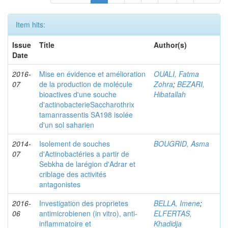
Item hits:
Issue
Title
Author(s)
Date
2016-
Mise en évidence et amélioration
OUALI, Fatma
07
de la production de molécule
Zohra
;
BEZARI,
bioactives d'une souche
Hibatallah
d'actinobacterieSaccharothrix
tamanrassentis SA198 isolée
d'un sol saharien
2014-
Isolement de souches
BOUGRID, Asma
07
d'Actinobactéries a partir de
Sebkha de larégion d'Adrar et
criblage des activités
antagonistes
2016-
Investigation des proprietes
BELLA, Imene
;
06
antimicrobienen (in vitro), anti-
ELFERTAS,
inflammatoire et
Khadidja