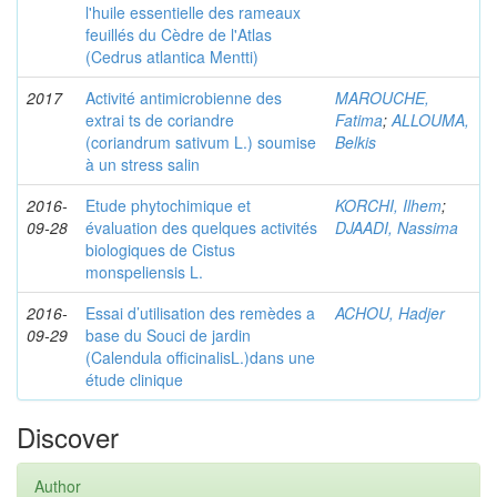
l'huile essentielle des rameaux
feuillés du Cèdre de l'Atlas
(Cedrus atlantica Mentti)
2017
Activité antimicrobienne des
MAROUCHE,
extrai ts de coriandre
Fatima
;
ALLOUMA,
(coriandrum sativum L.) soumise
Belkis
à un stress salin
2016-
Etude phytochimique et
KORCHI, Ilhem
;
09-28
évaluation des quelques activités
DJAADI, Nassima
biologiques de Cistus
monspeliensis L.
2016-
Essai d’utilisation des remèdes a
ACHOU, Hadjer
09-29
base du Souci de jardin
(Calendula officinalisL.)dans une
étude clinique
Discover
Author