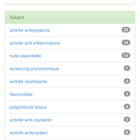
Subject
activité antioxydante
23
activité anti-inflammatoire
14
huile essentielle
13
screening phytochimique
7
activité cicatrisante
4
flavonoïdes
4
polyphénols totaux
4
activité anti-oxydante
3
activité antioxydant
3