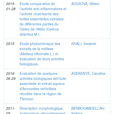
2015-
Etude comparative de
AOUICHA, Sihem
01-28
l’activité anti-inflammatoire et
l’activité cicatrisante des
huiles essentielles extraites
de différentes parties du
Cèdre de l’Atlas (Cedrus
atlantica M.)
2015
Etude phytochimique des
KHALI, ihssene
extraits de la mélisse
(Melissa officinalis L.) et
évaluation de leurs activités
biologiques.
2016-
Evaluation de quelques
ASEKENYE, Caroline
06-29
activités biologiques del’huile
essentielle et extrait aqueux
d’Ammoides verticillata
récoltée dans la région de
Tlemcen
2011-
Description morphologique,
BENBOUABDELLAH,
09
anatomique, dénombrement
Kahina