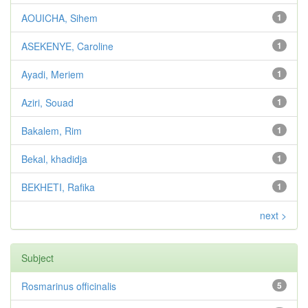
AOUICHA, Sihem
1
ASEKENYE, Caroline
1
Ayadi, Meriem
1
Aziri, Souad
1
Bakalem, Rim
1
Bekal, khadidja
1
BEKHETI, Rafika
1
next >
Subject
Rosmarinus officinalis
5