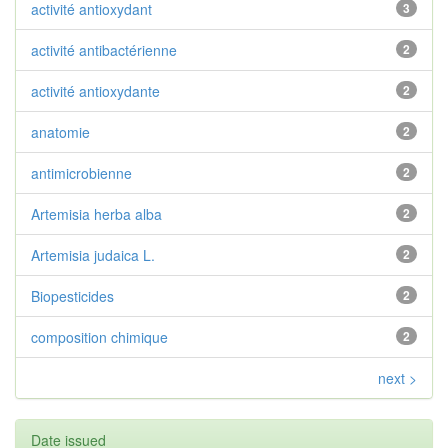
activité antioxydant
3
activité antibactérienne
2
activité antioxydante
2
anatomie
2
antimicrobienne
2
Artemisia herba alba
2
Artemisia judaica L.
2
Biopesticides
2
composition chimique
2
next >
Date issued