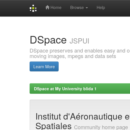
Home
Browse
Help
Skip
navigation
DSpace
JSPUI
DSpace preserves and enables easy and open
moving images, mpegs and data sets
Learn More
DSpace at My University blida 1
Institut d'Aéronautique 
Spatiales
Community home page