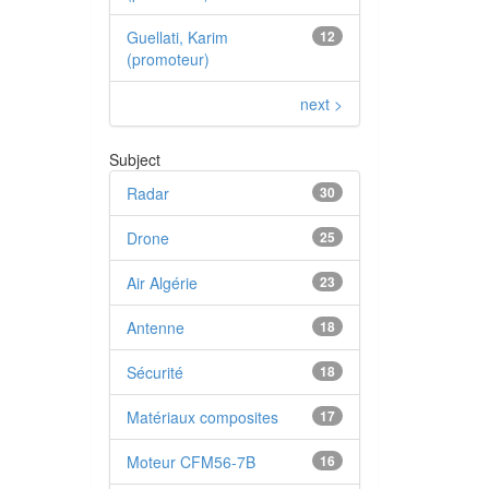
Guellati, Karim
12
(promoteur)
next >
Subject
Radar
30
Drone
25
Air Algérie
23
Antenne
18
Sécurité
18
Matériaux composites
17
Moteur CFM56-7B
16