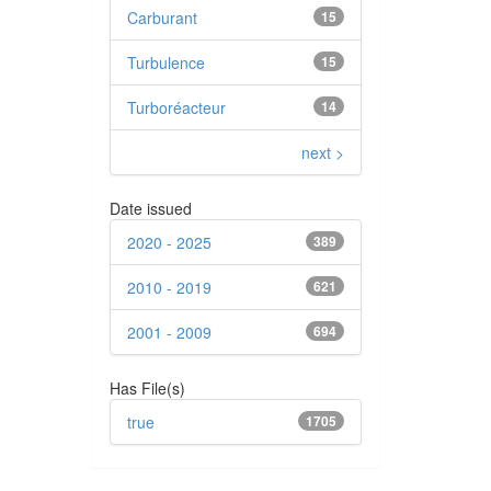
Carburant
15
Turbulence
15
Turboréacteur
14
next >
Date issued
2020 - 2025
389
2010 - 2019
621
2001 - 2009
694
Has File(s)
true
1705