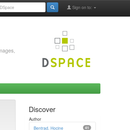
Sign on to:
images,
Discover
Author
Bentrad, Hocine
41