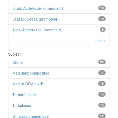
Kirad, Abdelkader (promoteur)
10
Laazab, Sebaa (promoteur)
10
Allali, Abderrazak (promoteur)
9
next >
Subject
Drone
22
Matériaux composites
17
Moteur CFM56-7B
16
Turboréacteur
14
Turbulence
14
Simulation numérique
12