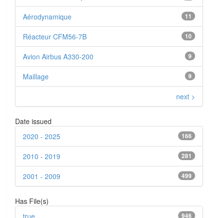
Aérodynamique
11
Réacteur CFM56-7B
10
Avion Airbus A330-200
9
Maillage
9
next >
Date issued
2020 - 2025
166
2010 - 2019
281
2001 - 2009
499
Has File(s)
true
946